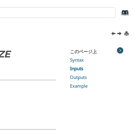
ZE
このページ上
Syntax
Inputs
Outputs
Example