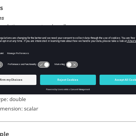
s
ms
imulation parameters handle.
ype: sparam
imension: -
uts
mulation initial time step size
ype:
double
imension:
scalar
ple