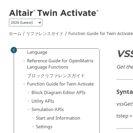
メインコンテンツにジャンプ
はじめに
チュートリアル
ユーザーガイド
リファレンスガイド
ホーム
リファレンスガイド
Function Guide for
Twin Activate
上級ユーザーのための拡張定義
Scripting Guide for
OpenMatrix
VS
Language
Reference Guide for
OpenMatrix
Get the
Language Functions
ブロックリファレンスガイド
Function Guide for
Twin Activate
Synt
Block Diagram Editor APIs
Utility APIs
vssGet
Simulation APIs
tstep =
Start and Information
Settings