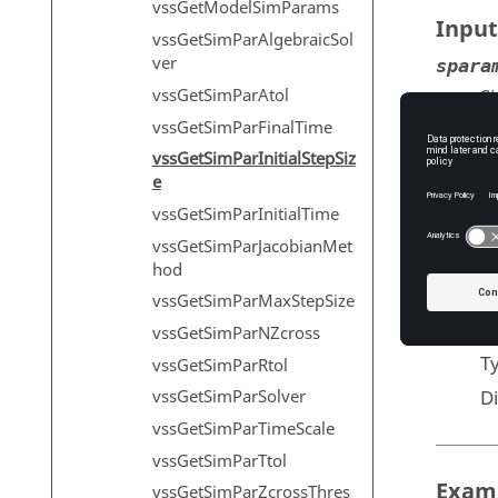
vssGetModelSimParams
Input
vssGetSimParAlgebraicSol
ver
spara
vssGetSimParAtol
S
vssGetSimParFinalTime
T
vssGetSimParInitialStepSiz
D
e
vssGetSimParInitialTime
vssGetSimParJacobianMet
Outp
hod
tstep
vssGetSimParMaxStepSize
Si
vssGetSimParNZcross
T
vssGetSimParRtol
D
vssGetSimParSolver
vssGetSimParTimeScale
vssGetSimParTtol
Exam
vssGetSimParZcrossThres