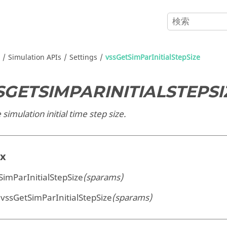
Simulation APIs
Settings
vssGetSimParInitialStepSize
SGETSIMPARINITIALSTEPSI
 simulation initial time step size.
ax
SimParInitialStepSize
(sparams)
 vssGetSimParInitialStepSize
(sparams)