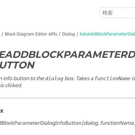
Block Diagram Editor APIs
Dialog
bdeAddBlockParameterDial
EADDBLOCKPARAMETERD
UTTON
 info button to the
box. Takes a
t
dialog
functionName
is clicked.
ax
BlockParameterDialogInfoButton
(dialog, functionName