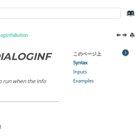
ogInfoButton
IALOGINF
このページ上
Syntax
Inputs
o run when the info
Examples
)