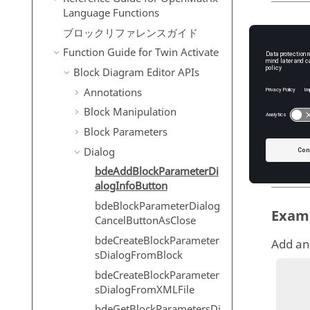
Language Functions
Input
ブロックリファレンスガイド
Function Guide for
Twin Activate
dialo
Th
Block Diagram Editor APIs
Annotations
T
Block Manipulation
funct
Block Parameters
Th
Dialog
T
bdeAddBlockParameterDi
alogInfoButton
bdeBlockParameterDialog
Exam
CancelButtonAsClose
bdeCreateBlockParameter
Add an 
sDialogFromBlock
bdeCreateBlockParameter
          diagram = 
sDialogFromXMLFile
          block = bdeG
bdeGetBlockParametersDi