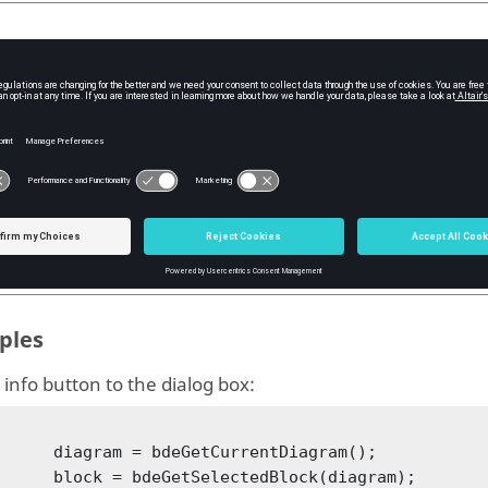
s
g
e dialog box to add an info button to.
ype:
dialog
ionName
e name of the function to run when the info button is cl
ype:
string
ples
info button to the dialog box:
bdeGetCurrentDiagram();

etSelectedBlock(diagram);
