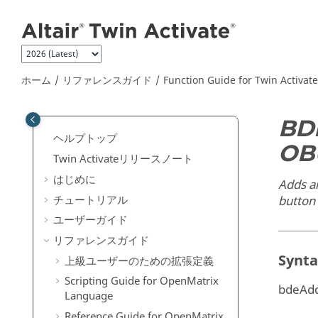
メインコンテンツにジャンプ
ホーム
リファレンスガイド
Function Guide for
Twin Activate
BD
ヘルプトップ
OB
Twin Activate
リリースノート
はじめに
Adds an
チュートリアル
button 
ユーザーガイド
リファレンスガイド
Synt
上級ユーザーのための拡張定義
Scripting Guide for
OpenMatrix
bdeAdd
Language
Reference Guide for
OpenMatrix