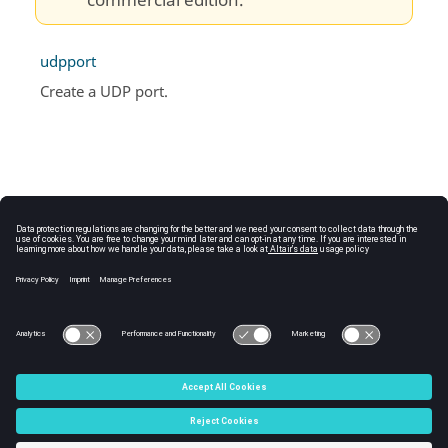
commercial edition.
udpport
Create a UDP port.
C:\Users\tajima\GIT_DITA_OT\new-skin\DITA-