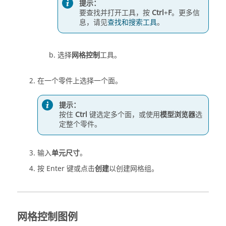
提示：
要查找并打开工具，按
Ctrl
+
F
。更多信
息，请见
查找和搜索工具
。
选择
网格控制
工具。
在一个零件上选择一个面。
提示：
按住
Ctrl
键选定多个面，或使用
模型浏览器
选
定整个零件。
输入
单元尺寸
。
按 Enter 键或点击
创建
以创建网格组。
网格控制图例