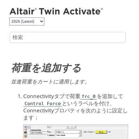
メインコンテンツにジャンプ
荷重を追加する
並進荷重をカートに適用します。
Connectivityタブで荷重
を追加して
frc_0
というラベルを付け、
Control Force
Connectivityプロパティを次のように設定し
ます：