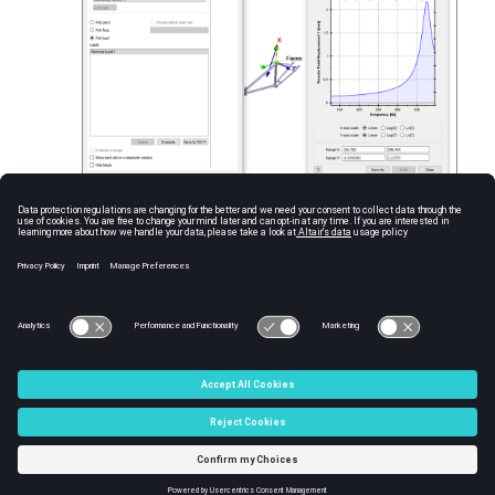
図
4
.
Save to PCH
>
Save selected
を選択します。
応答は
ファイルに書き込まれます。
PUNCH
© 2025 Altair Engineering, Inc. All Rights Reserved.
Intellectual Property Rights Notice
|
Technical Support
|
Cookie Consent
☼