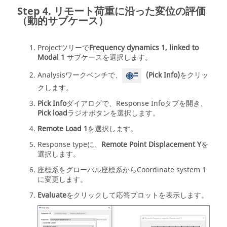
リモート荷重に沿った変位の評価
（動的サブケース）
Projectツリー
で
Frequency dynamics 1, linked to
Modal 1
サブケースを選択します。
Analysisワークベンチ
で、
(Pick Info)
をクリッ
クします。
Pick Info
ダイアログで、Response Infoタブを開き、
Pick load
ラジオボタンを選択します。
Remote Load 1
を選択します。
Response typeに、
Remote Point Displacement Y
を
選択します。
座標系をグローバル座標系からCoordinate system 1
に変更します。
Evaluate
をクリックして応答プロットを表示します。