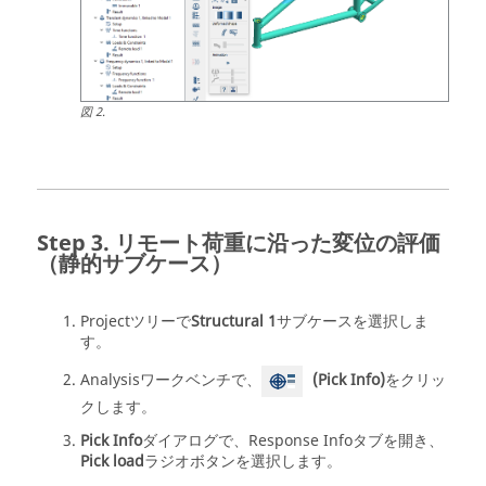
図
2
.
リモート荷重に沿った変位の評価
（静的サブケース）
Projectツリー
で
Structural 1
サブケースを選択しま
す。
Analysisワークベンチ
で、
(Pick Info)
をクリッ
クします。
Pick Info
ダイアログで、Response Infoタブを開き、
Pick load
ラジオボタンを選択します。