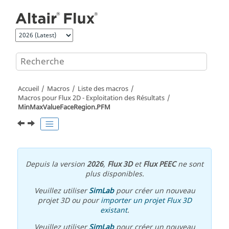
Aller au contenu principal
Accueil
Macros
Liste des macros
Macros pour Flux 2D - Exploitation des Résultats
MinMaxValueFaceRegion.PFM
Depuis la version
2026
,
Flux 3D
et
Flux PEEC
ne sont
plus disponibles.
Veuillez utiliser
SimLab
pour créer un nouveau
projet 3D ou pour
importer un projet Flux 3D
existant
.
Veuillez utiliser
SimLab
pour créer un nouveau