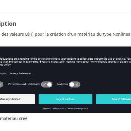
iption
 des valeurs B(H) pour la création d’un matériau du type Nonlinea
e
 nom du matériau à créer
mmentaire associé
 nom du fichier contenant les données à importer
 matériau créé