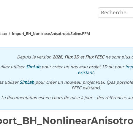
iaux
Import_BH_NonlinearAnisotropicSpline.PFM
Depuis la version
2026
,
Flux 3D
et
Flux PEEC
ne sont plus d
illez utiliser
SimLab
pour créer un nouveau projet 3D ou pour
imp
existant
.
ez utiliser
SimLab
pour créer un nouveau projet PEEC (pas possible
PEEC existant).
\ La documentation est en cours de mise à jour – des références a
ort_BH_NonlinearAnisotro