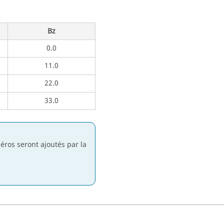
Bz
0.0
11.0
22.0
33.0
zéros seront ajoutés par la