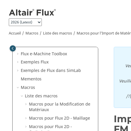
Aller au contenu principal
Superviseur Flux
Flux
Flux Skew
Caractérisation de matériaux
Accueil
Macros
Liste des macros
Macros pour l'Import de Matér
Altair Material Datacenter (AMDC)
Gestionnaire de matériaux
Flux e-Machine Toolbox
Exemples Flux
Veu
Exemples de Flux dans SimLab
Mementos
Veuill
Macros
Liste des macros
/!
Macros pour la Modification de
Matériaux
Imp
Macros pour Flux 2D - Maillage
FM
Macros pour Flux 2D -