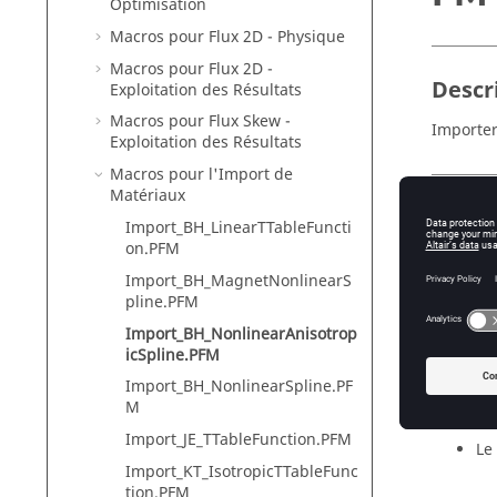
Optimisation
Macros pour Flux 2D - Physique
Macros pour Flux 2D -
Descr
Exploitation des Résultats
Macros pour Flux Skew -
Importer
Exploitation des Résultats
Macros pour l'Import de
Matériaux
Entré
Import_BH_LinearTTableFuncti
on.PFM
Le
Import_BH_MagnetNonlinearS
Co
pline.PFM
Le
Import_BH_NonlinearAnisotrop
icSpline.PFM
Import_BH_NonlinearSpline.PF
Sortie
M
Import_JE_TTableFunction.PFM
Le
Import_KT_IsotropicTTableFunc
tion.PFM