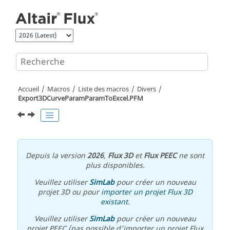
Aller au contenu principal
Accueil
Macros
Liste des macros
Divers
Export3DCurveParamParamToExcel.PFM
Depuis la version
2026
,
Flux 3D
et
Flux PEEC
ne sont
plus disponibles.
Veuillez utiliser
SimLab
pour créer un nouveau
projet 3D ou pour
importer un projet Flux 3D
existant
.
Veuillez utiliser
SimLab
pour créer un nouveau
projet PEEC (pas possible d'importer un projet Flux