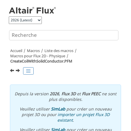
Aller au contenu principal
Accueil
Macros
Liste des macros
Macros pour Flux 2D - Physique
CreateCoilWithSolidConductor.PFM
Depuis la version
2026
,
Flux 3D
et
Flux PEEC
ne sont
plus disponibles.
Veuillez utiliser
SimLab
pour créer un nouveau
projet 3D ou pour
importer un projet Flux 3D
existant
.
Veuillez utiliser
SimLab
pour créer un nouveau