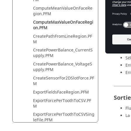
ComputeMeanValueOnFaceRe
Descr
gion.PFM
ComputeMaxValueOnFaceRegi
Calcul d
on.PFM
CreatePathFromLineRegion.PF
M
Entré
CreatePowerBalance_CurrentS
upply.PFM
Sé
CreatePowerBalance_VoltageS
En
upply.PFM
En
CreateSensorFor2DSlotForce.PF
M
ExportFieldsFaceRegion.PFM
Sortie
ExportForcePerToothToCSV.PF
M
Fl
ExportForcePerToothToCSVSing
La
leFile.PFM
Find_Rotor_Angle_2D.PFM