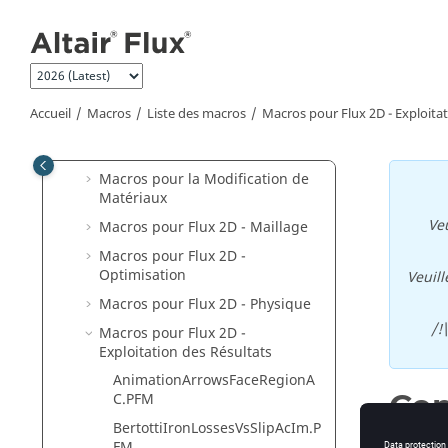
Flux e-Machine Toolbox
Aller au contenu principal
Exemples Flux
Exemples de Flux dans SimLab
Mementos
Accueil
Macros
Liste des macros
Macros pour Flux 2D - Exploitat
Macros
Liste des macros
Macros pour la Modification de
Matériaux
Veu
Macros pour Flux 2D - Maillage
Macros pour Flux 2D -
Optimisation
Veuill
Macros pour Flux 2D - Physique
/!
Macros pour Flux 2D -
Exploitation des Résultats
AnimationArrowsFaceRegionA
Co
C.PFM
BertottiIronLossesVsSlipAcIm.P
FM