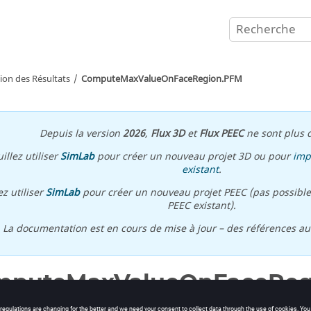
ion des Résultats
ComputeMaxValueOnFaceRegion.PFM
Depuis la version
2026
,
Flux 3D
et
Flux PEEC
ne sont plus d
illez utiliser
SimLab
pour créer un nouveau projet 3D ou pour
imp
existant
.
ez utiliser
SimLab
pour créer un nouveau projet PEEC (pas possible
PEEC existant).
\ La documentation est en cours de mise à jour – des références a
mputeMaxValueOnFaceReg