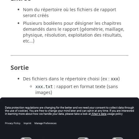
Nom du répertoire où les fichiers de rapport
seront créés
Plusieurs booléens pour désigner les chapitres
demandés dans le rapport (géométrie, maillage,
physique, résolution, exploitation des résultats,
etc...)
Sortie
Des fichiers dans le répertoire choisi (ex :
)
xxx
: rapport en format texte (sans
xxx.txt
images)
: rapport en html, incluant des
xxx.html
captures d’écran et un sommaire avec des
liens vers les chapitres
Quelques fichiers supplémentaires
contenant les captures d’écran et les
courbes