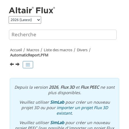
Aller au contenu principal
Accueil
Macros
Liste des macros
Divers
AutomaticReport.PFM
Depuis la version
2026
,
Flux 3D
et
Flux PEEC
ne sont
plus disponibles.
Veuillez utiliser
SimLab
pour créer un nouveau
projet 3D ou pour
importer un projet Flux 3D
existant
.
Veuillez utiliser
SimLab
pour créer un nouveau
projet PEEC (pas possible d'importer un projet Flux