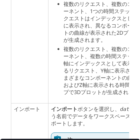
複数のリクエスト、複数のコン
ーネント、1つの時間ステップ
クエストはインデックスとして
に表示され、異なるコンポーネ
トの曲線が表示された2Dプロッ
が生成されます。
複数のリクエスト、複数のコン
ーネント、複数の時間ステップ
軸にインデックスとして表示さ
るリクエスト、Y軸に表示され
まざまなコンポーネントの曲線
およびZ軸に表示される時間ス
プで3Dプロットが生成されます
インポート
インポート
ボタンを選択し、
と
data
う名前でデータをワークスペースに
ポートします。