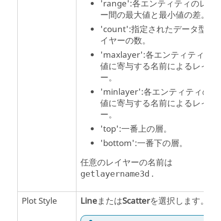
'range':各エンティティのレイ
ー間の最大値と最小値の差。
'count':指定されたデータ型の
イヤーの数。
'maxlayer':各エンティティの
値に寄与する名前によるレイヤ
ー。
'minlayer':各エンティティの
値に寄与する名前によるレイヤ
ー。
'top':一番上の層。
'bottom':一番下の層。
任意のレイヤーの名前は
.
getlayername3d
Plot Style
Line
または
Scatter
を選択します。