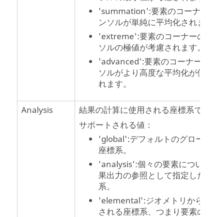
'summation':要素のコーナー
ンソルが単純に平均化されます
'extreme':要素のコーナーのテ
ソルの極値が考慮されます。
'advanced':要素のコーナーの
ソルがより高度な平均化が使用
れます。
Analysis
結果の計算に使用される座標系です
サポートされる値：
'global':デフォルトのグローバ
座標系。
'analysis':個々の要素について
果出力の参照として指定した座
系。
'elemental':ジオメトリから定
される座標系、つまり要素の節